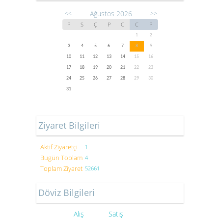
Ağustos 2026
<<
>>
P
S
Ç
P
C
C
P
1
2
3
4
5
6
7
8
9
10
11
12
13
14
15
16
17
18
19
20
21
22
23
24
25
26
27
28
29
30
31
Ziyaret Bilgileri
Aktif Ziyaretçi
1
Bugün Toplam
4
Toplam Ziyaret
52661
Döviz Bilgileri
Alış
Satış